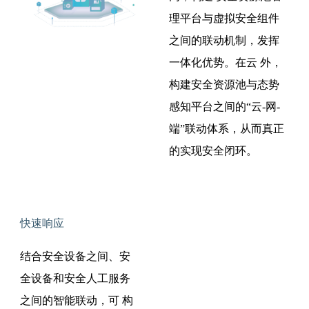
理平台与虚拟安全组件
之间的联动机制，发挥
一体化优势。在云 外，
构建安全资源池与态势
感知平台之间的“云-网-
端”联动体系，从而真正
的实现安全闭环。
快速响应
结合安全设备之间、安
全设备和安全人工服务
之间的智能联动，可 构