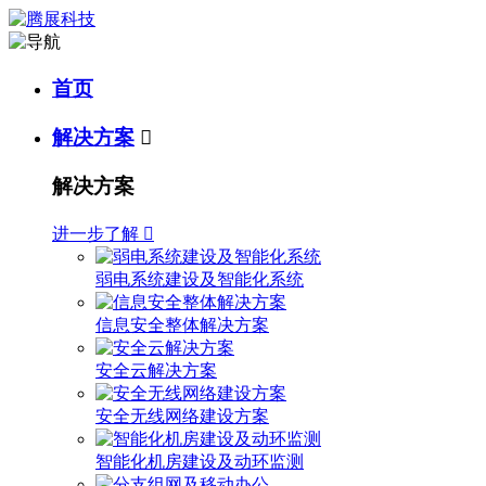
首页
解决方案

解决方案
进一步了解

弱电系统建设及智能化系统
信息安全整体解决方案
安全云解决方案
安全无线网络建设方案
智能化机房建设及动环监测