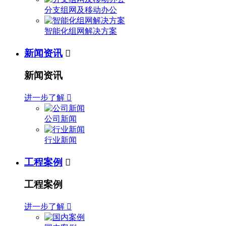
分支组网及移动办公
智能化组网解决方案
新闻资讯

新闻资讯
进一步了解

公司新闻
行业新闻
工程案例

工程案例
进一步了解
