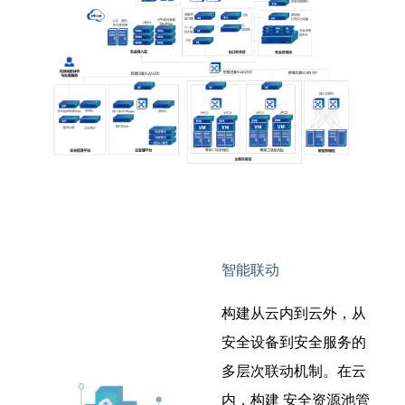
智能联动
构建从云内到云外，从
安全设备到安全服务的
多层次联动机制。在云
内，构建 安全资源池管